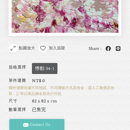
點圖放大
加入追蹤
Share :
規格選擇
悸動 34-1
NT$
0
單件運費
國外運費依據不同地區、不同運輸方式及稅金，需人工報價及收
取，訂單以產品總金額先行付款
82 x 82 x cm
尺寸
已售完
數量選擇
Contact Us