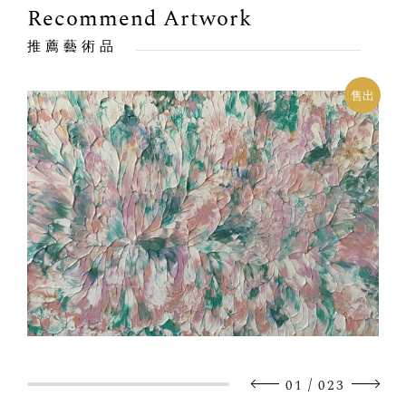
Recommend Artwork
推薦藝術品
出
售出
/
01
023