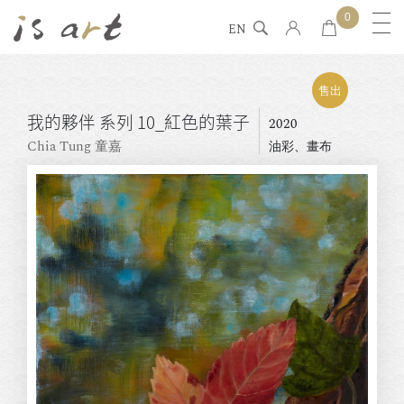
0
EN
售出
我的夥伴 系列 10_紅⾊的葉⼦
2020
Chia Tung 童嘉
油彩、畫布