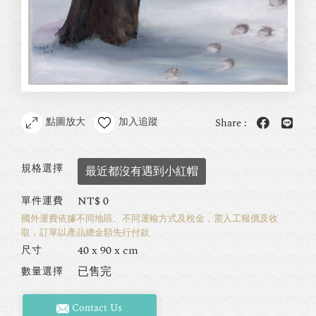
點圖放大
加入追蹤
Share :
規格選擇
最近都沒有遇到小紅帽
NT$
0
單件運費
國外運費依據不同地區、不同運輸方式及稅金，需人工報價及收
取，訂單以產品總金額先行付款
40 x 90 x cm
尺寸
已售完
數量選擇
Contact Us