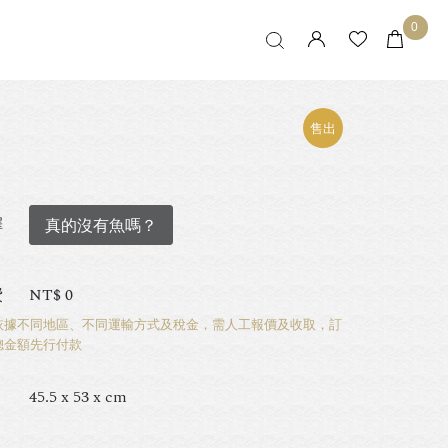
0
售出
擇
真的沒有魚嗎？
費
NT$
0
依據不同地區、不同運輸方式及稅金，需人工報價及收取，訂
總金額先行付款
45.5 x 53 x cm