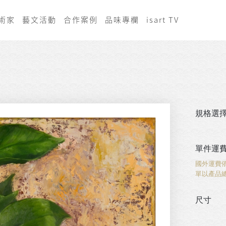
術家
藝文活動
合作案例
品味專欄
isart TV
規格選
單件運
國外運費
單以產品
尺寸