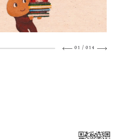
/
01
014