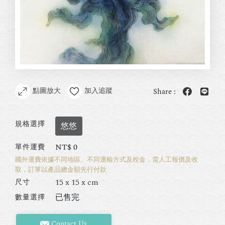
點圖放大
加入追蹤
Share :
規格選擇
悠悠
NT$
0
單件運費
國外運費依據不同地區、不同運輸方式及稅金，需人工報價及收
取，訂單以產品總金額先行付款
15 x 15 x cm
尺寸
已售完
數量選擇
Contact Us