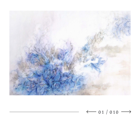
/
01
010