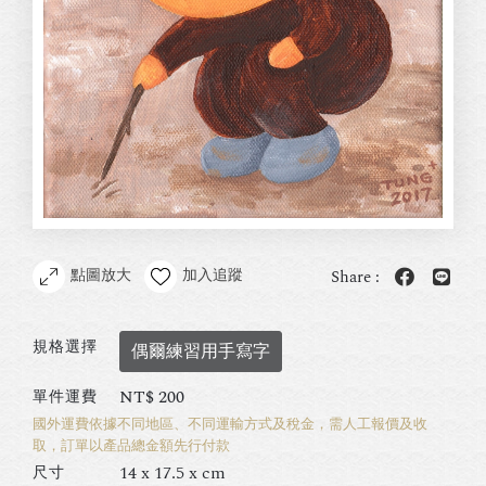
點圖放大
加入追蹤
Share :
規格選擇
偶爾練習用手寫字
NT$
200
單件運費
國外運費依據不同地區、不同運輸方式及稅金，需人工報價及收
取，訂單以產品總金額先行付款
14 x 17.5 x cm
尺寸